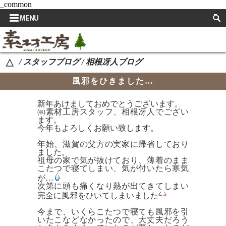
_common
サイドメニュー
取扱い商品
/ スタッフブログ / 相根冴人ブログ
△
取扱い商品使用例
風邪をひきました…
スタッフブログ
新年あけましておめでとうございます。
よくある質問
㈱素材工房スタッフ、相根冴人でござい
ます。
お知らせ
今年もよろしくお願い致します。
年始、滋賀の父方の実家に帰省しており
イベント案内
ました。
祖母の家で気が抜けており、薄着のまま
こたつで寝てしまい、気が付いたら寒気
自然素材の特長
が…
次第に頭も痛くなり熱が出てきてしまい
取扱い商品を決める際のこだわり
完全に
風邪をひいてしまいました
今まで、いくらこたつで寝ても風邪を引
会社概要
いたこなどなかったので、大丈夫だろう