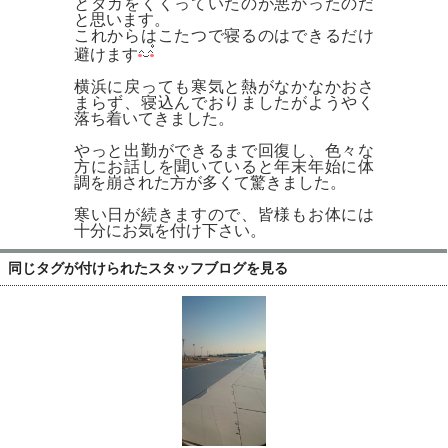
とタカをくくっていたのが悪かったのだ
採用情報
と思います。
これからはこたつで寝るのはできるだけ
避けます
初めてのお取引となるお客様
横浜に戻っても寒気と熱がなかなかおさ
サンプルをご希望の方
まらず、寝込んでおりましたがようやく
落ち着いてきました。
お問い合わせ
やっと出勤ができるまで回復し、色々な
方にお話しを聞いていると年末年始に体
HOME
調を崩された方が多くて驚きました。
寒い日が続きますので、皆様もお体には
検索
十分にお気を付け下さい。
同じタグが付けられたスタッフブログを見る
Mobile Theme