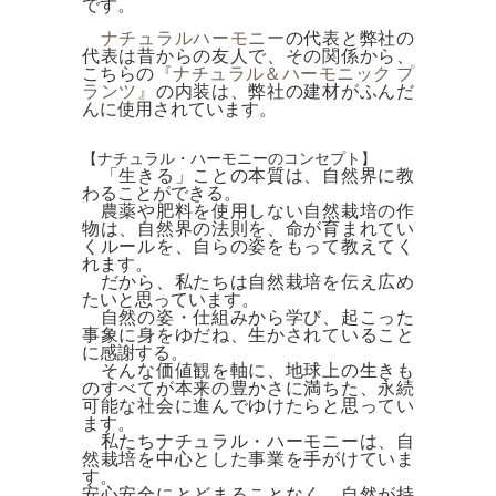
です。
ナチュラルハーモニー
の代表と弊社の
代表は昔からの友人で、その関係から、
こちらの
『ナチュラル＆ハーモニック プ
ランツ』
の内装は、弊社の建材がふんだ
んに使用されています。
【ナチュラル・ハーモニーのコンセプト】
「生きる」ことの本質は、自然界に教
わることができる。
農薬や肥料を使用しない自然栽培の作
物は、自然界の法則を、命が育まれてい
くルールを、自らの姿をもって教えてく
れます。
だから、私たちは自然栽培を伝え広め
たいと思っています。
自然の姿・仕組みから学び、起こった
事象に身をゆだね、生かされていること
に感謝する。
そんな価値観を軸に、地球上の生きも
のすべてが本来の豊かさに満ちた、永続
可能な社会に進んでゆけたらと思ってい
ます。
私たちナチュラル・ハーモニーは、自
然栽培を中心とした事業を手がけていま
す。
安心安全にとどまることなく、自然が持