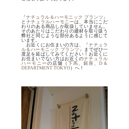
『ナチュラル＆ハーモニック プランツ』
と
ナチュラルハーモニー
は、本当にこだ
わりのある商品しか取扱していません。
そのあたりはこだわりの建材を取り扱う
弊社と同じような部分あるように感じて
います。
お近くにお住まいの方は、
『ナチュラ
ル＆ハーモニック プランツ』
までぜひ一
度足を延ばしてみてください！お近くに
お住まいでない方はお近くの
ナチュラル
ハーモニー
の店舗（
下馬
、
銀座
、
D＆
DEPARTMENT TOKYO
）へ！