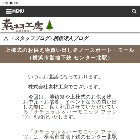
_common
サイドメニュー
取扱い商品
/ スタッフブログ / 相根冴人ブログ
△
取扱い商品使用例
上棟式のお供え物買い出し＠ノースポート・モール
スタッフブログ
（横浜市営地下鉄 センター北駅）
よくある質問
いつもお世話になっております。
お知らせ
株式会社素材工房でございます。
イベント案内
今回は、地鎮祭や上棟式のお供え物、
お中元・お歳暮、イベントなどの買い出
自然素材の特長
しの際に、良く利用させていただいてい
る
『ナチュラル＆ハーモニック プラン
ツ』
を紹介いたします。
取扱い商品を決める際のこだわり
会社概要
『ナチュラル＆ハーモニック プラン
ツ』
は、
横浜市営地下鉄のセンター北駅