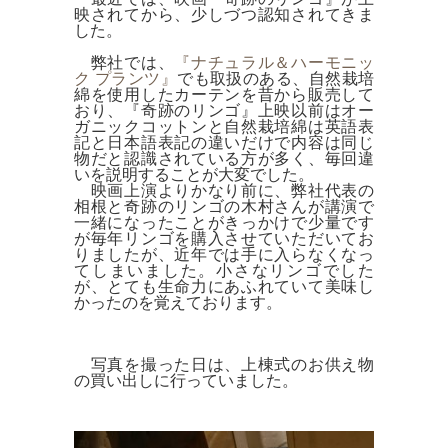
映されてから、少しづつ認知されてきま
した。
弊社では、
『ナチュラル＆ハーモニッ
ク プランツ』
でも取扱のある、自然栽培
綿を使用したカーテンを昔から販売して
おり、
『奇跡のリンゴ』上映以前はオー
ガニックコットンと自然栽培綿は英語表
記と日本語表記の違いだけで内容は
同じ
物だと認識されている方が多く、毎回違
いを説明することが大変でした。
映画上演よりかなり前に、弊社代表の
相根と奇跡のリンゴの木村さんが講演で
一緒になったことがきっかけで少量です
が毎年リンゴを購入させていただいてお
りましたが、近年では手に入らなくなっ
てしまいました。小さなリンゴでした
が、とても生命力にあふれていて美味し
かったのを覚えております。
写真を撮った日は、上棟式のお供え物
の買い出しに行っていました。