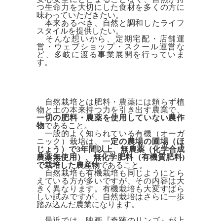
つ生命力を大切にした食材を多くの方に
味わっていただきたい。
本来あるべき、自然と調和したライフ
スタイルを提供したい。
そんな想いから、定期宅配・店舗運
営・ウェブショップ・スクール運営な
ど、多岐に渡る事業展開を行っていま
す。
自然栽培とは
肥料・農薬には頼らず植
物と土の本来持つ力を引き出す農業で、
一切の肥料・農薬を使用していない農作
物
であること。
一般的よく知られている有機（オーガ
ニック）栽培は
、一
定の農場の圃場（ほ
じょう）で3年間以上、無農薬（化学合成
農薬無使用）、無化学肥料（有機質肥料)
で栽培した農産物
であること。
自然栽培も有機栽培も同じようにとら
えている方が多いですが、その内容は大
きく異なります。有機栽培も大変すばら
しい試みですが、自然栽培はさらに一歩
踏み込んだ農業になります。
最近では、映画『奇跡のリンゴ』が上