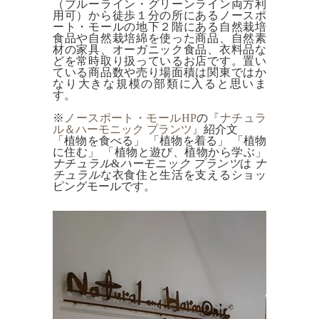
（ブルーライン・グリーンライン両方利
採用情報
用可）から徒歩１分の所にあるノースポ
ート・モールの地下２階にある自然栽培
食品や自然栽培綿を使った商品、自然素
初めてのお取引となるお客様
材の家具、オーガニック食品、衣料品な
どを常時取り扱っているお店です。置い
サンプルをご希望の方
ている商品数や売り場面積は関東ではか
なり大きな規模の部類に入ると思いま
す。
お問い合わせ
※
ノースポート・モールHP
の
『ナチュラ
ル＆ハーモニック プランツ』
紹介文
HOME
「植物を食べる」 「植物を着る」 「植物
に住む」 「植物と遊び、植物から学ぶ」
検索
ナチュラル
&
ハーモニック プランツ
は
ナ
チュラル
な衣食住と生活を支えるショッ
ピングモールです。
Mobile Theme