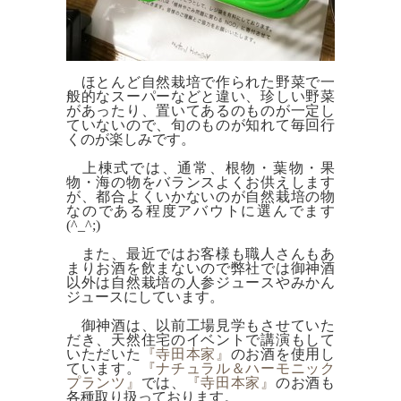
ほとんど自然栽培で作られた野菜で一
般的なスーパーなどと違い、珍しい野菜
があったり、置いてあるのものが一定し
ていないので、旬のものが知れて毎回行
くのが楽しみです。
上棟式では、通常、根物・葉物・果
物・海の物をバランスよくお供えします
が、都合よくいかないのが自然栽培の物
なのである程度アバウトに選んでます
(^_^;)
また、最近ではお客様も職人さんもあ
まりお酒を飲まないので弊社では御神酒
以外は自然栽培の人参ジュースやみかん
ジュースにしています。
御神酒は、以前工場見学もさせていた
だき、天然住宅のイベントで講演もして
いただいた
『寺田本家』
のお酒を使用し
ています。
『ナチュラル＆ハーモニック
プランツ』
では、
『寺田本家』
のお酒も
各種取り扱っております。