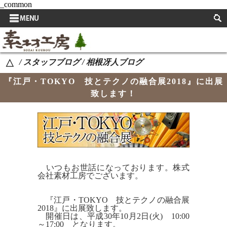
_common
サイドメニュー
取扱い商品
/ スタッフブログ / 相根冴人ブログ
△
取扱い商品使用例
『江戸・TOKYO 技とテクノの融合展2018』に出展
スタッフブログ
致します！
よくある質問
お知らせ
イベント案内
いつもお世話になっております。株式
自然素材の特長
会社素材工房でございます。
取扱い商品を決める際のこだわり
『江戸・TOKYO 技とテクノの融合展
2018』に出展致します。
会社概要
開催日は、平成30年10月2日(火) 10:00
～17:00 となります。