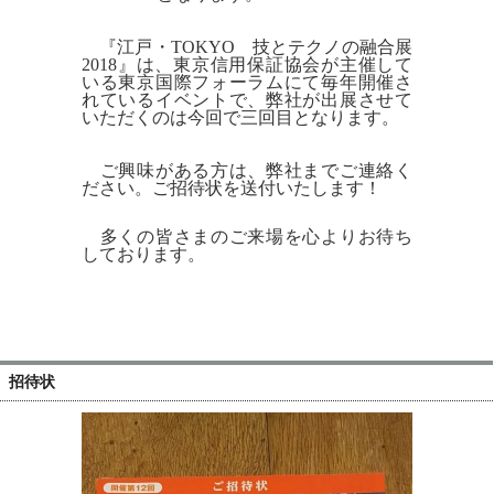
採用情報
『江戸・TOKYO 技とテクノの融合展
初めてのお取引となるお客様
2018』は、東京信用保証協会が主催して
いる東京国際フォーラムにて毎年開催さ
れているイベントで、弊社が出展させて
サンプルをご希望の方
いただくのは今回で三回目となります。
お問い合わせ
ご興味がある方は、弊社までご連絡く
ださい
。ご招待状を送付いたします！
HOME
多くの皆さまのご来場を心よりお待ち
検索
しております。
Mobile Theme
招待状