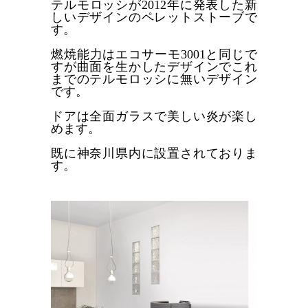
テルモロッシが2012年に発表した新
採用情報
しいデザインのペレットストーブで
す。
初めてのお取引となるお客様
燃焼能力はエコサーモ3001と同じで
すが曲面を生かしたデザインでこれ
サンプルをご希望の方
までのテルモロッシに無いデザイン
です。
お問い合わせ
ドアは全面ガラスで美しい炎が楽し
HOME
めます。
検索
既に神奈川県内に設置されておりま
す。
Mobile Theme