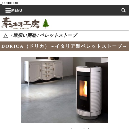
_common
サイドメニュー
取扱い商品
/ 取扱い商品 / ペレットストーブ
△
取扱い商品使用例
DORICA（ドリカ）～イタリア製ペレットストーブ～
スタッフブログ
よくある質問
お知らせ
イベント案内
自然素材の特長
取扱い商品を決める際のこだわり
会社概要