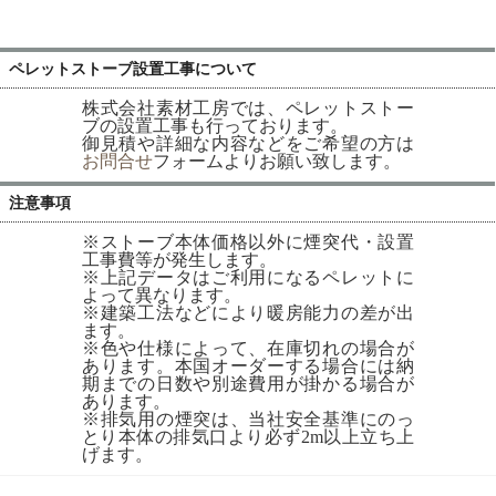
ペレットストーブ設置工事について
株式会社素材工房では、ペレットストー
ブの設置工事も行っております。
御見積や詳細な内容などをご希望の方は
お問合せ
フォームよりお願い致します。
注意事項
※ストーブ本体価格以外に煙突代・設置
工事費等が発生します。
※上記データはご利用になるペレットに
よって異なります。
※建築工法などにより暖房能力の差が出
ます。
※色や仕様によって、在庫切れの場合が
あります。本国オーダーする場合には納
期までの日数や別途費用が掛かる場合が
あります。
※排気用の煙突は、当社安全基準にのっ
とり本体の排気口より必ず2m以上立ち上
げます。