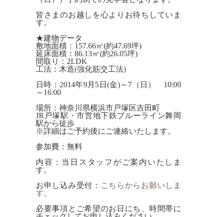
皆さまのお越しを心よりお待ちしていま
す。
★建物データ
敷地面積：157.66㎡(約47.69坪)
延床面積：86.13㎡(約26.05坪)
間取り：2LDK
工法：木造(強化筋交工法)
日時：2014年9月5日(金)～7（日） 10:00
～16:00
場所：神奈川県横浜市戸塚区吉田町
JR戸塚駅・市営地下鉄ブルーライン舞岡
駅から徒歩
※詳細はご予約後にご連絡いたします。
参加費：無料
内容：当日スタッフがご案内いたしま
す。
お申し込み受付：
こちらからお願いしま
す。
必要事項とご希望のお日にち、時間帯に
チェックしてお申し込みください。