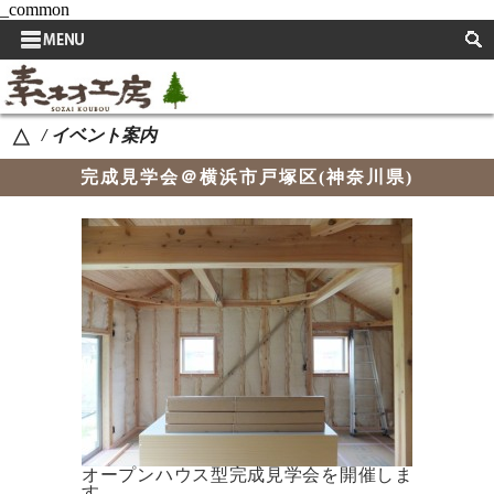
_common
サイドメニュー
取扱い商品
/ イベント案内
△
取扱い商品使用例
完成見学会＠横浜市戸塚区(神奈川県)
スタッフブログ
よくある質問
お知らせ
イベント案内
自然素材の特長
取扱い商品を決める際のこだわり
会社概要
オープンハウス型完成見学会を開催しま
す。