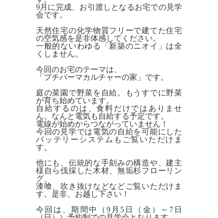
採用情報
9月に完成、お引渡しとなるお宅での見学
会です。
初めてのお取引となるお客様
天然住宅の化学物質フリーで建てた住宅
の空気感を是非体感してください。
一般的ないわゆる「新築のニオイ」は全
サンプルをご希望の方
くしません。
お問い合わせ
今回のお宅のテーマは、
「プチパーマカルチャーの家」です。
HOME
庭の菜園で野菜を自給。もうすでに野菜
が育ち始めています。
検索
自給するのは、食料だけではありませ
ん。なんと電気も自給する予定です。
電線が始めからつながっていません！
今回の見学では電気の自給を可能にした
バッテリーシステムもご覧いただけま
す。
Mobile Theme
他にも、伝統的な手刻みの構造や、建主
様自ら伐採した木材、無垢杉フローリン
グ、
漆喰、吹き抜けなどなどご覧いただけま
す。是非、お越し下さい！
今回は、期間中（9月5日（金）～7日
（日））予約制での見学会となります。